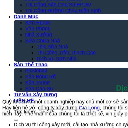
Thi Công Sàn Cao Su EPDM
Thi Công Đường Chạy Điền Kinh
Danh Mục
Sơn Epoxy
Văn Phòng
Nhà Xưởng
Sửa Chữa Nhà
Thợ Sửa Nhà
Thi Công Trần Thạch Cao
Dịch Vụ Sơn Nhà
Sân Thể Thao
Pickleball
Sân Bóng Rổ
Sân Tennis
Dịc
Sàn Cao Su
Tư Vấn Xây Dựng
LIÊN HỆ
Quý khách là một doanh nghiệp hay chủ một cơ sở sản
Hãy liên hệ với công ty xây dựng
Gia Long
, chúng tôi 
Tìm kiếm:
hiện nay. Thế mạnh của chúng tôi là thiết kế, xin giấy 
Dịch vụ thi công xây mới, cải tạo nhà xưởng chuy