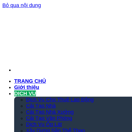
Bỏ qua nội dung
TRANG CHỦ
Giới thiệu
DỊCH VỤ
Dịch Vụ Cho Thuê Lao Động
Cải Tạo Nhà
Cải Tạo Nhà Xưởng
Cải Tạo Văn Phòng
Dịch Vụ Ốp Lát
Xây Dựng Sân Thể Thao