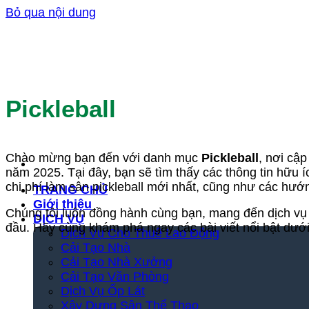
Bỏ qua nội dung
Pickleball
Chào mừng bạn đến với danh mục
Pickleball
, nơi cậ
năm 2025. Tại đây, bạn sẽ tìm thấy các thông tin hữu íc
chi phí làm sân pickleball mới nhất, cũng như các hướ
TRANG CHỦ
Giới thiệu
Chúng tôi luôn đồng hành cùng bạn, mang đến dịch vụ s
DỊCH VỤ
đầu. Hãy cùng khám phá ngay các bài viết nổi bật dưới
Dịch Vụ Cho Thuê Lao Động
Cải Tạo Nhà
Cải Tạo Nhà Xưởng
Cải Tạo Văn Phòng
Dịch Vụ Ốp Lát
Xây Dựng Sân Thể Thao