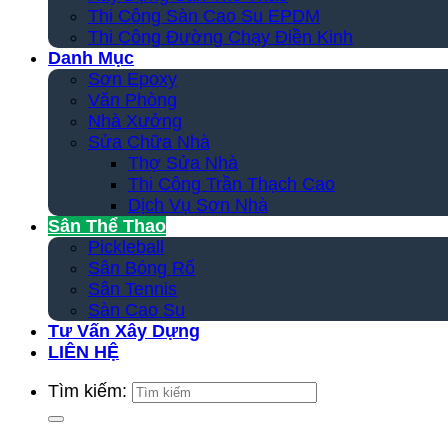
Thi Công Sàn Cao Su EPDM
Thi Công Đường Chạy Điền Kinh
Danh Mục
Sơn Epoxy
Văn Phòng
Nhà Xưởng
Sửa Chữa Nhà
Thợ Sửa Nhà
Thi Công Trần Thạch Cao
Dịch Vụ Sơn Nhà
Sân Thể Thao
Pickleball
Sân Bóng Rổ
Sân Tennis
Sàn Cao Su
Tư Vấn Xây Dựng
LIÊN HỆ
Tìm kiếm: