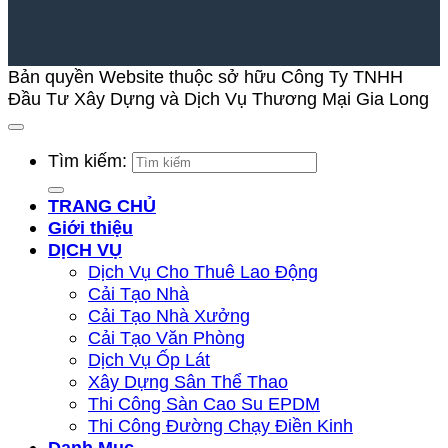
Bản quyền Website thuộc sở hữu Công Ty TNHH
Đầu Tư Xây Dựng và Dịch Vụ Thương Mại Gia Long
Tìm kiếm:
TRANG CHỦ
Giới thiệu
DỊCH VỤ
Dịch Vụ Cho Thuê Lao Động
Cải Tạo Nhà
Cải Tạo Nhà Xưởng
Cải Tạo Văn Phòng
Dịch Vụ Ốp Lát
Xây Dựng Sân Thể Thao
Thi Công Sàn Cao Su EPDM
Thi Công Đường Chạy Điền Kinh
Danh Mục