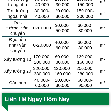
m²
trong nhà
40.000
30.000
150.000
Trát tường
30.000-
20.000-
150.000-
m²
ngoài nhà
40.000
30.000
200.000
Dóc
30.000-
60.000-
tường+vận
0-10.000
m²
50.000
80.000
chuyển
Đục nền
40.000-
60.000-
nhà+vận
0-20.000
m²
60.000
80.000
chuyển
170.000-
60.000-
130.000-
Xây tường 10
m²
200.000
80.000
160.000
320.000-
120.000-
250.000-
Xây tường 20
m²
380.000
160.000
280.000
40.000-
20.000-
60.000-
Cán nền
m²
60.000
30.000
90.000
Liên Hệ Ngay Hôm Nay