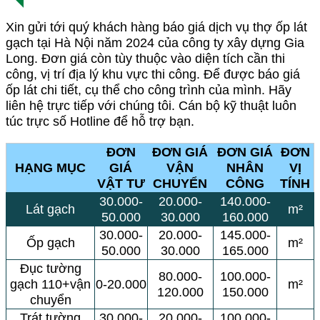
Xin gửi tới quý khách hàng báo giá dịch vụ thợ ốp lát
gạch tại Hà Nội năm 2024 của công ty xây dựng Gia
Long. Đơn giá còn tùy thuộc vào diện tích cần thi
công, vị trí địa lý khu vực thi công. Để được báo giá
ốp lát chi tiết, cụ thể cho công trình của mình. Hãy
liên hệ trực tiếp với chúng tôi. Cán bộ kỹ thuật luôn
túc trực số Hotline để hỗ trợ bạn.
ĐƠN
ĐƠN GIÁ
ĐƠN GIÁ
ĐƠN
HẠNG MỤC
GIÁ
VẬN
NHÂN
VỊ
VẬT TƯ
CHUYỂN
CÔNG
TÍNH
30.000-
20.000-
140.000-
Lát gạch
m²
50.000
30.000
160.000
30.000-
20.000-
145.000-
Ốp gạch
m²
50.000
30.000
165.000
Đục tường
80.000-
100.000-
gạch 110+vận
0-20.000
m²
120.000
150.000
chuyển
Trát tường
30.000-
20.000-
100.000-