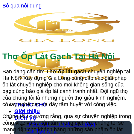
Bỏ qua nội dung
Thợ Ốp Lát Gạch Tại Hà Nội
Bạn đang cần tìm
Thợ ốp lát gạch
chuyên nghiệp tại
Hà Nội? Xây dựng Gia Long cung cấp các giải pháp
ốp lát chuyên nghiệp cho mọi không gian sống của
bạn cùng báo giá ốp lát cạnh tranh nhất. Đội ngũ thợ
của chúng tôi là những người thợ giàu kinh nghiệm,
có tay nghề cao và đầy tâm huyết với công việc.
TRANG CHỦ
Giới thiệu
Chúng tôi tin tưởng rằng, qua sự chuyên nghiệp trong
DỊCH VỤ
công việc và sự tận tâm trong dịch vụ, chúng tôi sẽ
Dịch Vụ Cho Thuê Lao Động
mang đến cho khách hàng những sản phẩm ốp lát
Cải Tạo Nhà