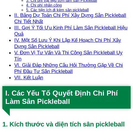
3. Chi phí vật liệu sơn làm sân Pickleball
4. Chi phí nhân công
5. Các tiện ích đi kèm sân pickleball
II. Bảng Dự Toán Chi Phí Xây Dựng Sân Pickleball
Chi Tiết Nhất
III. Gợi Ý Tối Ưu Kinh Phí Làm Sân Pickleball Hiệu
Quả
IV. Một Số Lưu Ý Khi Lập Kế Hoạch Chi Phí Xây
Dựng Sân Pickleball
V. Đơn Vị Tư Vấn Và Thi Công Sân Pickleball Uy
Tín
VI. Giải Đáp Những Câu Hỏi Thường Gặp Về Chi
Phí Đầu Tư Sân Pickleball
VII. Kết Luận
I. Các Yếu Tố Quyết Định Chi Phí
Làm Sân Pickleball
1. Kích thước và diện tích sân pickleball