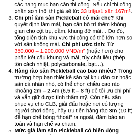
các hạng mục bạn cần thi công. Nếu chỉ thi công
phần sơn thôi thì giá sẽ từ:
33 triệu/1 sân 167m²
.
Chi phí làm sân Pickleball có mái che?
Khi
quyết định làm mái, bạn cần bố trí thêm không
gian cho cột trụ, dầm, khung đỡ mái… Do đó,
tổng diện tích khu vực thi công có thể lớn hơn so
với sân không mái.
Chi phí ước tính
: Từ
350.000 – 1.200.000 VNĐ/m²
(hoặc hơn) cho
phần kết cấu khung và mái, tùy chất liệu (thép,
tôn cách nhiệt, polycarbonate, bạt…).
Hàng rào sân Pickleball cao bao nhiêu?
Trong
trường hợp bạn thiết kế sân tại khu dân cư hoặc
sân cá nhân nhỏ, có thể chọn chiều cao rào
khoảng 2m – 2,4m (6,5 ft – 8 ft) để tối ưu chi phí
và vẫn giữ được tính thẩm mỹ. Còn nếu sân
phục vụ cho CLB, giải đấu hoặc nơi có lượng
người chơi đông, hãy ưu tiên hàng rào
3m
(10 ft)
để hạn chế bóng “thoát” ra ngoài, đảm bảo an
toàn và hạn chế va chạm.
Mức giá làm sân Pickleball có biến động