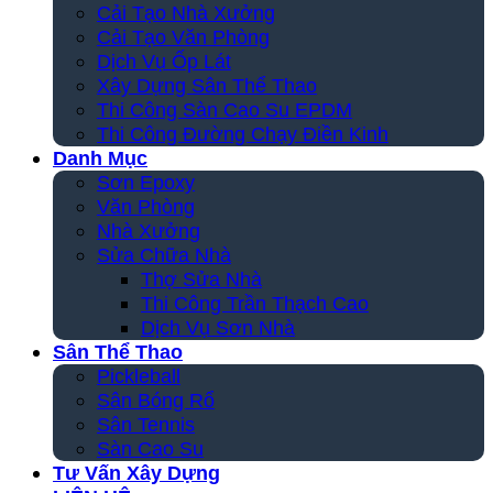
Cải Tạo Nhà Xưởng
Cải Tạo Văn Phòng
Dịch Vụ Ốp Lát
Xây Dựng Sân Thể Thao
Thi Công Sàn Cao Su EPDM
Thi Công Đường Chạy Điền Kinh
Danh Mục
Sơn Epoxy
Văn Phòng
Nhà Xưởng
Sửa Chữa Nhà
Thợ Sửa Nhà
Thi Công Trần Thạch Cao
Dịch Vụ Sơn Nhà
Sân Thể Thao
Pickleball
Sân Bóng Rổ
Sân Tennis
Sàn Cao Su
Tư Vấn Xây Dựng