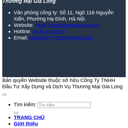
Thương Mại Gia Long
Văn phòng công ty: Số 11, Ngõ 116 Nguyễn
Xiển, Phường Hạ Đình, Hà Nội.
Website:
https://xaydunggialong.com/
Hotline:
0945.57.33.57
Email:
suavat247.com@gmail.com
Bản quyền Website thuộc sở hữu Công Ty TNHH
Đầu Tư Xây Dựng và Dịch Vụ Thương Mại Gia Long
Tìm kiếm:
TRANG CHỦ
Giới thiệu