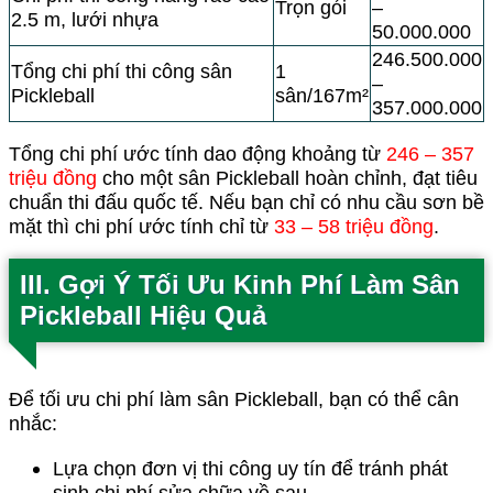
Trọn gói
–
2.5 m, lưới nhựa
50.000.000
246.500.000
Tổng chi phí thi công sân
1
–
Pickleball
sân/167m²
357.000.000
Tổng chi phí ước tính dao động khoảng từ
246 – 357
triệu đồng
cho một sân Pickleball hoàn chỉnh, đạt tiêu
chuẩn thi đấu quốc tế. Nếu bạn chỉ có nhu cầu sơn bề
mặt thì chi phí ước tính chỉ từ
33 – 58 triệu đồng
.
III. Gợi Ý Tối Ưu Kinh Phí Làm Sân
Pickleball Hiệu Quả
Để tối ưu chi phí làm sân Pickleball, bạn có thể cân
nhắc:
Lựa chọn đơn vị thi công uy tín để tránh phát
sinh chi phí sửa chữa về sau.