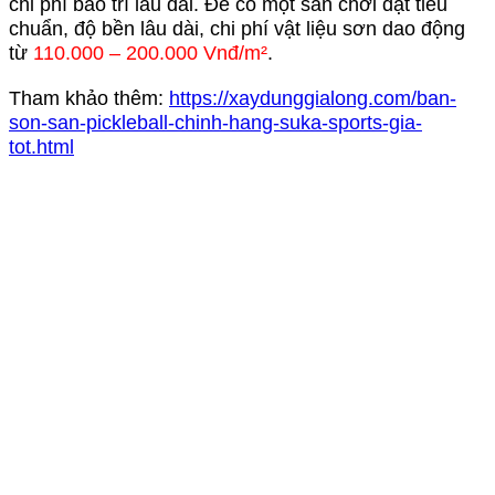
chi phí bảo trì lâu dài. Để có một sân chơi đạt tiêu
chuẩn, độ bền lâu dài, chi phí vật liệu sơn dao động
từ
110.000 – 200.000 Vnđ/m²
.
Tham khảo thêm:
https://xaydunggialong.com/ban-
son-san-pickleball-chinh-hang-suka-sports-gia-
tot.html