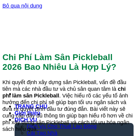
Bỏ qua nội dung
Chi Phí Làm Sân Pickleball
2026 Bao Nhiêu Là Hợp Lý?
Khi quyết định xây dựng sân Pickleball, vấn đề đầu
tiên mà các nhà đầu tư và chủ sân quan tâm là
chi
phí làm sân Pickleball
. Việc hiểu rõ các yếu tố ảnh
hưởng đến chi phí sẽ giúp bạn tối ưu ngân sách và
TRANG CHỦ
đưa ra quyết định đầu tư đúng đắn. Bài viết này sẽ
Giới thiệu
cung cấp đầy đủ thông tin giúp bạn hiểu rõ hơn về chi
DỊCH VỤ
phí xây dựng sân Pickleball và cách tối ưu hóa ngân
Dịch Vụ Cho Thuê Lao Động
sách hiệu quả.
Cải Tạo Nhà