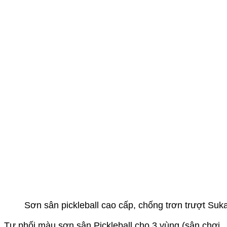
Sơn sân pickleball cao cấp, chống trơn trượt Suka
Tự phối màu sơn sân Pickleball cho 3 vùng (sân chơi,