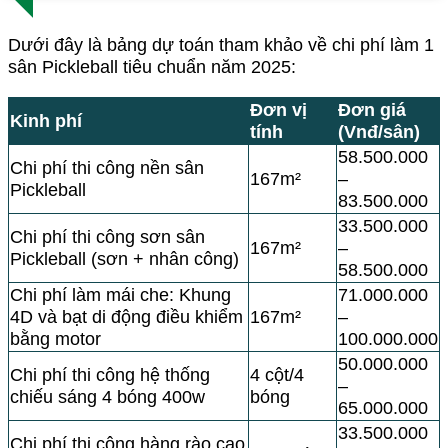
Dưới đây là bảng dự toán tham khảo về chi phí làm 1
sân Pickleball tiêu chuẩn năm 2025:
Đơn vị
Đơn giá
Kinh phí
tính
(Vnđ/sân)
58.500.000
Chi phí thi công nền sân
167m²
–
Pickleball
83.500.000
33.500.000
Chi phí thi công sơn sân
167m²
–
Pickleball (sơn + nhân công)
58.500.000
Chi phí làm mái che: Khung
71.000.000
4D và bạt di động điều khiểm
167m²
–
bằng motor
100.000.000
50.000.000
Chi phí thi công hệ thống
4 cột/4
–
chiếu sáng 4 bóng 400w
bóng
65.000.000
33.500.000
Chi phí thi công hàng rào cao