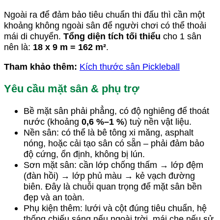
Ngoài ra để đảm bảo tiêu chuẩn thi đấu thì cần một
khoảng không ngoài sân để người chơi có thể thoải
mái di chuyển.
Tổng diện tích tối thiểu
cho 1 sân
nên là:
18 x 9 m = 162 m²
.
Tham khảo thêm:
Kích thước sân Pickleball
Yêu cầu mặt sân & phụ trợ
Bề mặt sân phải phẳng, có độ nghiêng để thoát
nước (khoảng
0,6 %–1 %
) tuỳ nền vật liệu.
Nền sân: có thể là bê tông xi măng, asphalt
nóng, hoặc cải tạo sân có sẵn – phải đảm bảo
độ cứng, ổn định, không bị lún.
Sơn mặt sân: cần lớp chống thấm → lớp đệm
(đàn hồi) → lớp phủ màu → kẻ vạch đường
biên. Đây là chuỗi quan trọng để mặt sân bền
đẹp và an toàn.
Phụ kiện thêm: lưới và cột đúng tiêu chuẩn, hệ
thống chiếu sáng nếu ngoài trời, mái che nếu sử