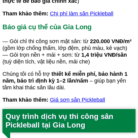
thực tế để báo giá chính xác
)
Tham khảo thêm:
Chi phí làm sân Pickleball
Báo giá cụ thể của Gia Long
— Gói chỉ thi công sơn mặt sân: từ
220.000 VNĐ/m²
(gồm lớp chống thấm, lớp đệm, phủ màu, kẻ vạch)
— Gói trọn nền + mái + sơn: từ
1,4 triệu VNĐ/sân
(tuỳ diện tích, vật liệu nền, mái che)
Chúng tôi có hỗ trợ
thiết kế miễn phí, bảo hành 1
năm, bảo trì định kỳ 1–2 lần/năm
– giúp bạn yên
tâm khai thác sân lâu dài.
Tham khảo thêm:
Giá sơn sân Pickleball
Quy trình dịch vụ thi công sân
Pickleball tại Gia Long