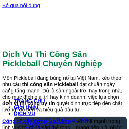
Bỏ qua nội dung
Dịch Vụ Thi Công Sân
Pickleball Chuyên Nghiệp
Môn Pickleball đang bùng nổ tại Việt Nam, kéo theo
nhu cầu
thi công sân Pickleball
đạt chuẩn ngày
càng tăng mạnh. Dù là sân ngoài trời hay trong nhà,
cho mục đích giải trí hay kinh doanh, việc lựa chọn
TRANG CHỦ
đơn vị thi công uy tín
quyết định trực tiếp đến chất
Giới thiệu
lượng, độ bền và hiệu quả đầu tư.
DỊCH VỤ
Dịch Vụ Cho Thuê Lao Động
Công ty Xây dựng Gia Long
– với thế mạnh trong
Cải Tạo Nhà
lĩnh vực thi công sân thể thao – mang đến giải pháp