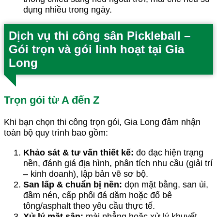
dụng nhiều trong ngày.
Dịch vụ thi công sân Pickleball –
Gói trọn và gói linh hoạt tại Gia
Long
Trọn gói từ A đến Z
Khi bạn chọn thi công trọn gói, Gia Long đảm nhận
toàn bộ quy trình bao gồm:
Khảo sát & tư vấn thiết kế:
đo đạc hiện trạng
nền, đánh giá địa hình, phân tích nhu cầu (giải trí
– kinh doanh), lập bản vẽ sơ bộ.
San lấp & chuẩn bị nền:
dọn mặt bằng, san ủi,
đầm nén, cấp phối đá dăm hoặc đổ bê
tông/asphalt theo yêu cầu thực tế.
Xử lý mặt sân:
mài phẳng hoặc xử lý khuyết