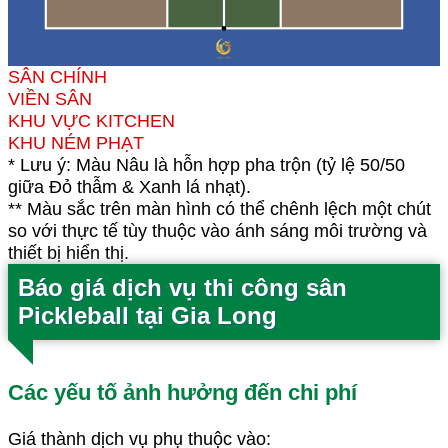
SÂN CHÍNH
VIỀN SÂN
KHU VỰC KITCHEN
KHU NÉM PHẠT
* Lưu ý: Màu Nâu là hỗn hợp pha trộn (tỷ lệ 50/50
giữa Đỏ thẫm & Xanh lá nhạt).
** Màu sắc trên màn hình có thể chênh lệch một chút
so với thực tế tùy thuộc vào ánh sáng môi trường và
thiết bị hiển thị.
Báo giá dịch vụ thi công sân
Pickleball tại Gia Long
Các yếu tố ảnh hưởng đến chi phí
Giá thành dịch vụ phụ thuộc vào: