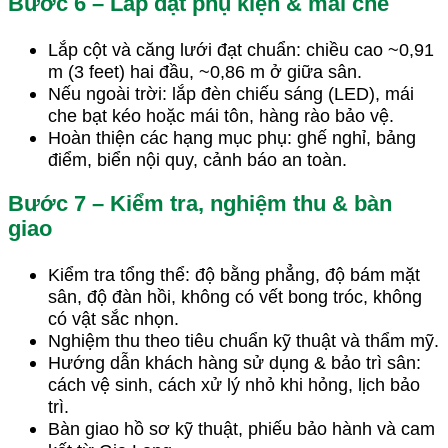
Bước 6 – Lắp đặt phụ kiện & mái che
Lắp cột và căng lưới đạt chuẩn: chiều cao ~0,91
m (3 feet) hai đầu, ~0,86 m ở giữa sân.
Nếu ngoài trời: lắp đèn chiếu sáng (LED), mái
che bạt kéo hoặc mái tôn, hàng rào bảo vệ.
Hoàn thiện các hạng mục phụ: ghế nghỉ, bảng
điểm, biển nội quy, cảnh báo an toàn.
Bước 7 – Kiểm tra, nghiệm thu & bàn
giao
Kiểm tra tổng thể: độ bằng phẳng, độ bám mặt
sân, độ đàn hồi, không có vết bong tróc, không
có vật sắc nhọn.
Nghiệm thu theo tiêu chuẩn kỹ thuật và thẩm mỹ.
Hướng dẫn khách hàng sử dụng & bảo trì sân:
cách vệ sinh, cách xử lý nhỏ khi hỏng, lịch bảo
trì.
Bàn giao hồ sơ kỹ thuật, phiếu bảo hành và cam