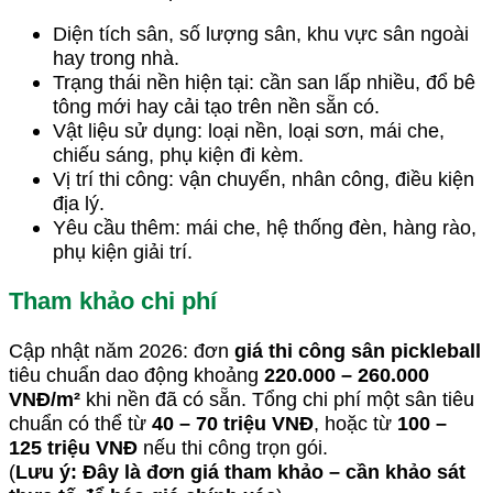
Diện tích sân, số lượng sân, khu vực sân ngoài
hay trong nhà.
Trạng thái nền hiện tại: cần san lấp nhiều, đổ bê
tông mới hay cải tạo trên nền sẵn có.
Vật liệu sử dụng: loại nền, loại sơn, mái che,
chiếu sáng, phụ kiện đi kèm.
Vị trí thi công: vận chuyển, nhân công, điều kiện
địa lý.
Yêu cầu thêm: mái che, hệ thống đèn, hàng rào,
phụ kiện giải trí.
Tham khảo chi phí
Cập nhật năm 2026: đơn
giá thi công sân pickleball
tiêu chuẩn dao động khoảng
220.000 – 260.000
VNĐ/m²
khi nền đã có sẵn. Tổng chi phí một sân tiêu
chuẩn có thể từ
40 – 70 triệu VNĐ
, hoặc từ
100 –
125 triệu VNĐ
nếu thi công trọn gói.
(
Lưu ý: Đây là đơn giá tham khảo – cần khảo sát