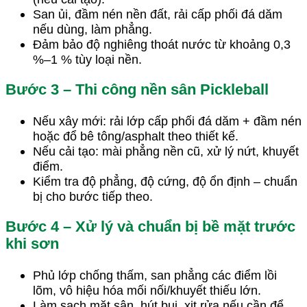
San ủi, đầm nén nền đất, rải cấp phối đá dăm
nếu dùng, làm phẳng.
Đảm bảo độ nghiêng thoát nước từ khoảng 0,3
%–1 % tùy loại nền.
Bước 3 – Thi công nền sân Pickleball
Nếu xây mới: rải lớp cấp phối đá dăm + đầm nén
hoặc đổ bê tông/asphalt theo thiết kế.
Nếu cải tạo: mài phẳng nền cũ, xử lý nứt, khuyết
điểm.
Kiểm tra độ phẳng, độ cứng, độ ổn định – chuẩn
bị cho bước tiếp theo.
Bước 4 – Xử lý và chuẩn bị bề mặt trước
khi sơn
Phủ lớp chống thấm, san phẳng các điểm lồi
lõm, vô hiệu hóa mối nối/khuyết thiếu lớn.
Làm sạch mặt sân, hút bụi, xịt rửa nếu cần để