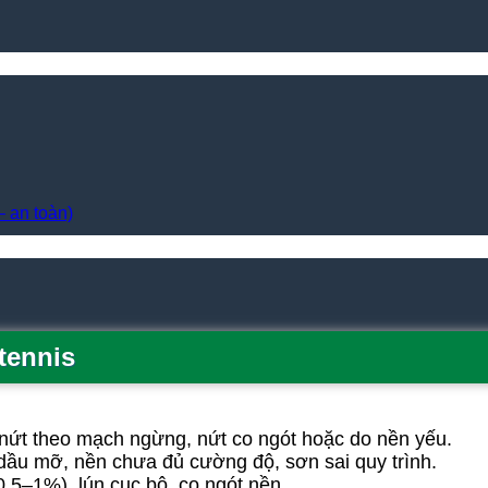
– an toàn)
tennis
 nứt theo mạch ngừng, nứt co ngót hoặc do nền yếu.
dầu mỡ, nền chưa đủ cường độ, sơn sai quy trình.
0,5–1%), lún cục bộ, co ngót nền.