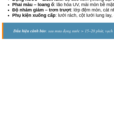
Phai màu – loang ố
: lão hóa UV, mài mòn bề mặt
Độ nhám giảm – trơn trượt
: lớp đệm mòn, cát 
Phụ kiện xuống cấp
: lưới rách, cột lưới lung lay
Dấu hiệu cảnh báo
: sau mưa đọng nước > 15–20 phút, vạch l