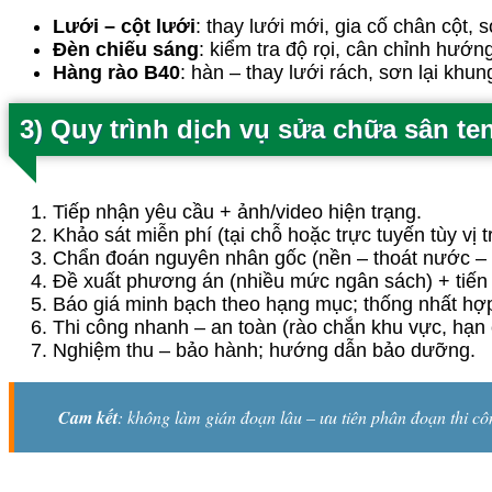
Lưới – cột lưới
: thay lưới mới, gia cố chân cột, s
Đèn chiếu sáng
: kiểm tra độ rọi, cân chỉnh hướn
Hàng rào B40
: hàn – thay lưới rách, sơn lại khung
3) Quy trình dịch vụ sửa chữa sân te
Tiếp nhận yêu cầu + ảnh/video hiện trạng.
Khảo sát miễn phí (tại chỗ hoặc trực tuyến tùy vị tr
Chẩn đoán nguyên nhân gốc (nền – thoát nước – vậ
Đề xuất phương án (nhiều mức ngân sách) + tiến
Báo giá minh bạch theo hạng mục; thống nhất hợ
Thi công nhanh – an toàn (rào chắn khu vực, hạn 
Nghiệm thu – bảo hành; hướng dẫn bảo dưỡng.
Cam kết
: không làm gián đoạn lâu – ưu tiên phân đoạn thi cô