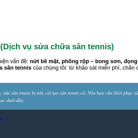
(Dịch vụ sửa chữa sân tennis)
hiện vấn đề:
nứt bề mặt, phồng rộp – bong sơn, đọng 
a sân tennis
của chúng tôi: từ khảo sát miễn phí, chẩn 
, sửa sân tennis bị nứt, cải tạo sân tennis cũ. Nếu bạn cần khôi phục s
ục dưới đây.
s
.