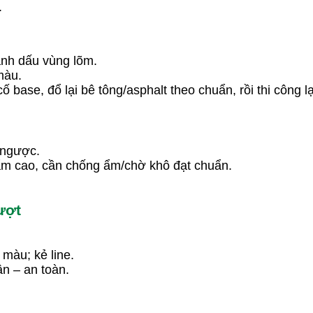
.
ánh dấu vùng lõm.
màu.
ố base, đổ lại bê tông/asphalt theo chuẩn, rồi thi công l
 ngược.
ẩm cao, cần chống ẩm/chờ khô đạt chuẩn.
ượt
màu; kẻ line.
n – an toàn.