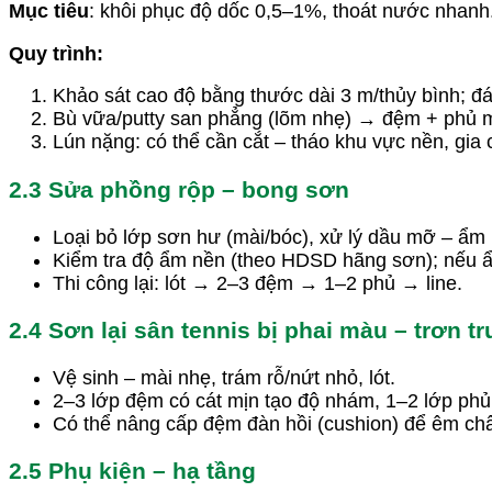
Mục tiêu
: khôi phục độ dốc 0,5–1%, thoát nước nhanh
Quy trình:
Khảo sát cao độ bằng thước dài 3 m/thủy bình; đ
Bù vữa/putty san phẳng (lõm nhẹ) → đệm + phủ 
Lún nặng: có thể cần cắt – tháo khu vực nền, gia c
2.3 Sửa phồng rộp – bong sơn
Loại bỏ lớp sơn hư (mài/bóc), xử lý dầu mỡ – ẩm
Kiểm tra độ ẩm nền (theo HDSD hãng sơn); nếu 
Thi công lại: lót → 2–3 đệm → 1–2 phủ → line.
2.4 Sơn lại sân tennis bị phai màu – trơn tr
Vệ sinh – mài nhẹ, trám rỗ/nứt nhỏ, lót.
2–3 lớp đệm có cát mịn tạo độ nhám, 1–2 lớp phủ 
Có thể nâng cấp đệm đàn hồi (cushion) để êm châ
2.5 Phụ kiện – hạ tầng