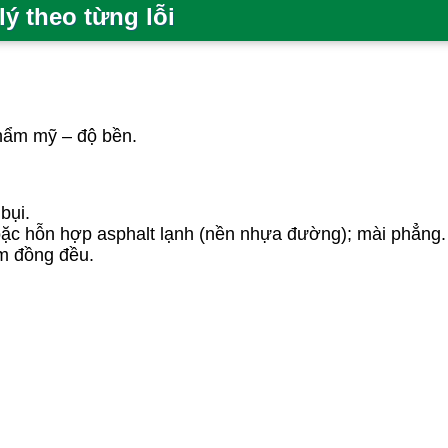
lý theo từng lỗi
thẩm mỹ – độ bền.
bụi.
hoặc hỗn hợp asphalt lạnh (nền nhựa đường); mài phẳng.
ám đồng đều.