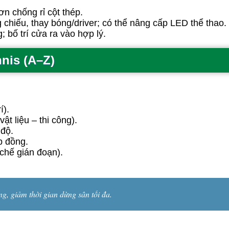
ơn chống rỉ cột thép.
g chiếu, thay bóng/driver; có thể nâng cấp LED thể thao.
; bố trí cửa ra vào hợp lý.
nnis (A–Z)
í).
t liệu – thi công).
 độ.
p đồng.
chế gián đoạn).
ng, giảm thời gian dừng sân tối đa.