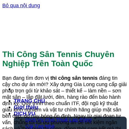
Bỏ qua nội dung
Thi Công Sân Tennis Chuyên
Nghiệp Trên Toàn Quốc
Bạn đang tìm đơn vị
thi công sân tennis
đáng tin
cậy cho dự án mới? Xây dựng Gia Long cung cấp giải
pháp trọn gói từ khảo sát – thiết kế – làm nền – sơn
mặt sân – lắp đặt lưới, đèn, hàng rào đến bảo hành
TRANG CHỦ
định kỳ. Quy trình theo chuẩn ITF, đội ngũ kỹ thuật
Giới thiệu
giàu kinh nghiệm và vật tư chính hãng giúp mặt sân
DỊCH VỤ
bền đẹp, độ nảy bóng ổn định. Ngay từ giai đoạn tư
Dịch Vụ Cho Thuê Lao Động
vấn, chúng tôi tối ưu phương án để tiết kiệm ngân
Cải Tạo Nhà
sách và thời gian thi công, đồng thời cam kết giá thi