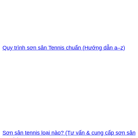
Quy trình sơn sân Tennis chuẩn (Hướng dẫn a–z)
Sơn sân tennis loại nào? (Tư vấn & cung cấp sơn sân