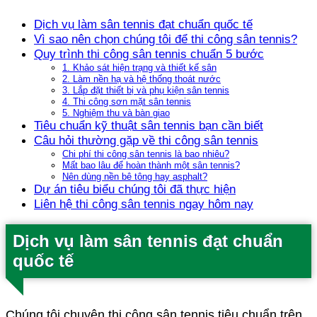
Dịch vụ làm sân tennis đạt chuẩn quốc tế
Vì sao nên chọn chúng tôi để thi công sân tennis?
Quy trình thi công sân tennis chuẩn 5 bước
1. Khảo sát hiện trạng và thiết kế sân
2. Làm nền hạ và hệ thống thoát nước
3. Lắp đặt thiết bị và phụ kiện sân tennis
4. Thi công sơn mặt sân tennis
5. Nghiệm thu và bàn giao
Tiêu chuẩn kỹ thuật sân tennis bạn cần biết
Câu hỏi thường gặp về thi công sân tennis
Chi phí thi công sân tennis là bao nhiêu?
Mất bao lâu để hoàn thành một sân tennis?
Nên dùng nền bê tông hay asphalt?
Dự án tiêu biểu chúng tôi đã thực hiện
Liên hệ thi công sân tennis ngay hôm nay
Dịch vụ làm sân tennis đạt chuẩn
quốc tế
Chúng tôi chuyên thi công sân tennis tiêu chuẩn trên