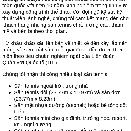
toàn quốc với hơn 10 năm kinh nghiệm trong lĩnh vực
xây dựng công trình thể thao. Với đội ngũ kỹ sư, kỹ
thuật viên lành nghề, chúng tôi cam kết mang đến cho
khách hàng những sân tennis chất lượng cao, thẩm
mỹ và bền bỉ theo thời gian.
Từ khâu khảo sát, lên bản vẽ thiết kế đến xây lắp nền
móng và sơn mặt sân, mỗi giai đoạn đều được thực
hiện theo tiêu chuẩn nghiêm ngặt của Liên đoàn
Quần vợt Quốc tế (ITF).
Chúng tôi nhận thi công nhiều loại sân tennis:
Sân tennis ngoài trời, trong nhà
Sân tennis đôi (23,77m x 10,97m) và sân đơn
(23,77m x 8,23m)
Sân mặt nhựa đường (asphalt) hoặc bê tông cốt
thép
Sân tennis mini cho gia đình, trường học, resort,
khu nghỉ dưỡng
Cải tạo sân tennis cũ, nâng cấp mặt sân và hệ