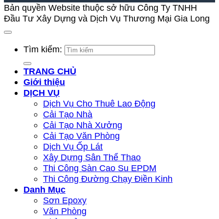
Bản quyền Website thuộc sở hữu Công Ty TNHH
Đầu Tư Xây Dựng và Dịch Vụ Thương Mại Gia Long
Tìm kiếm:
TRANG CHỦ
Giới thiệu
DỊCH VỤ
Dịch Vụ Cho Thuê Lao Động
Cải Tạo Nhà
Cải Tạo Nhà Xưởng
Cải Tạo Văn Phòng
Dịch Vụ Ốp Lát
Xây Dựng Sân Thể Thao
Thi Công Sàn Cao Su EPDM
Thi Công Đường Chạy Điền Kinh
Danh Mục
Sơn Epoxy
Văn Phòng